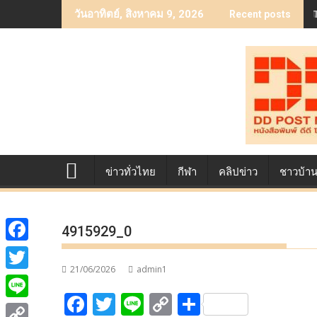
Skip
วันอาทิตย์, สิงหาคม 9, 2026
Recent posts
to
content
ข่าวทั่วไทย
กีฬา
คลิปข่าว
ชาวบ้า
4915929_0
F
21/06/2026
admin1
a
T
F
T
Li
C
S
c
w
L