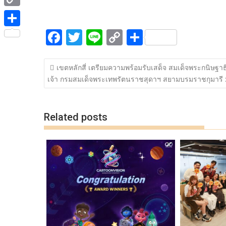
ac
w
n
o
h
e
i
i
C
e
itt
e
p
ar
b
t
n
o
F
T
Li
C
S
b
er
y
e
o
S
t
e
p
ac
w
n
o
h
o
Li
o
h
e
y
แนะแนว
e
itt
e
p
ar
o
n
k
a
เขตหลักสี่ เตรียมความพร้อมรับเสด็จ สมเด็จพระกนิษฐา
r
เรื่อง
L
เจ้า กรมสมเด็จพระเทพรัตนราชสุดาฯ สยามบรมราชกุมารี 
b
er
y
e
k
k
r
i
o
Li
e
n
o
n
Related posts
k
k
k