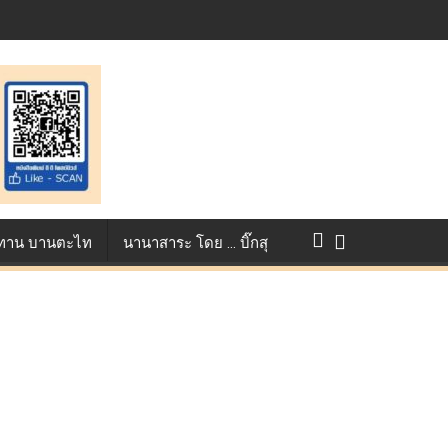
การแข่งขัน True AF 2026 :
ว ทาน บานตะไท
นานาสาระ โดย … บิ๊กสุ