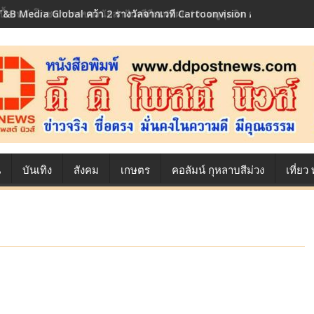
เบื้องหลังโภชนาการของนักล่าฝัน ซีพีเอฟ เผย 10 เมนูสุดฮิต ตลอดเส้นทาง
น
บันเทิง
สังคม
เกษตร
คอลัมน์ กุหลาบสีม่วง
เที่ย