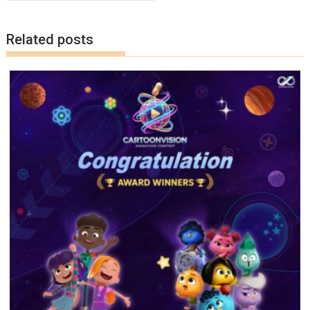
o
n
k
k
Related posts