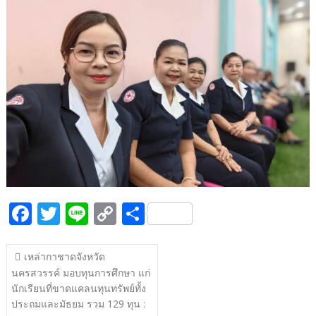
b
er
y
e
o
Li
o
n
k
k
F
T
Li
C
S
ac
w
n
o
h
แนะแนว
e
itt
e
p
ar
เหล่ากาชาดจังหวัด
เรื่อง
นครสวรรค์ มอบทุนการศึกษา แก่
b
er
y
e
นักเรียนที่ขาดแคลนทุนทรัพย์ทั้ง
o
Li
ประถมและมัธยม รวม 129 ทุน :