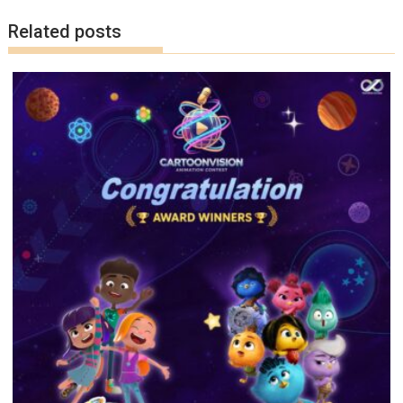
o
n
Related posts
k
k