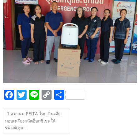
b
er
y
e
o
Li
o
n
k
k
F
T
Li
C
S
ac
w
n
o
h
แนะแนว
e
itt
e
p
ar
สมาคม PEITA ไทย-อินเดีย
เรื่อง
มอบเครื่องผลิตอ็อกซิเจนให้
b
er
y
e
รพ.สต.จุน :
o
Li