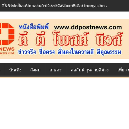
เบื้องหลังโภชนาการของนักล่าฝัน ซีพีเอฟ เผย 10 เมนูสุดฮิต ตลอดเส้นท
น
บันเทิง
สังคม
เกษตร
คอลัมน์ กุหลาบสีม่วง
เที่ย