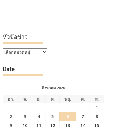
หัวข้อข่าว
หัวข้อ
ข่าว
Date
สิงหาคม 2026
อา.
จ.
อ.
พ.
พฤ.
ศ.
ส.
1
2
3
4
5
6
7
8
9
10
11
12
13
14
15