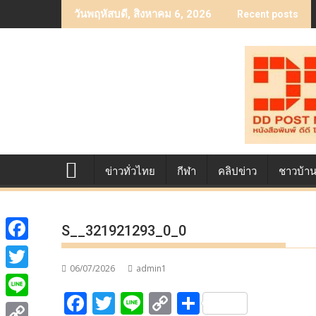
Skip
วันพฤหัสบดี, สิงหาคม 6, 2026
Recent posts
to
content
ข่าวทั่วไทย
กีฬา
คลิปข่าว
ชาวบ้า
S__321921293_0_0
F
06/07/2026
admin1
a
T
F
T
Li
C
S
c
w
L