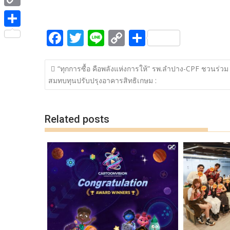
ac
w
n
o
h
e
i
i
C
e
itt
e
p
ar
b
t
n
o
F
T
Li
C
S
b
er
y
e
o
S
t
e
p
ac
w
n
o
h
o
Li
o
h
e
y
แนะแนว
e
itt
e
p
ar
o
n
k
a
“ทุกการซื้อ คือพลังแห่งการให้” รพ.ลำปาง-CPF ชวนร่วม
r
เรื่อง
L
สมทบทุนปรับปรุงอาคารสิทธิเกษม :
b
er
y
e
k
k
r
i
o
Li
e
n
o
n
Related posts
k
k
k