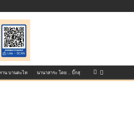
างการแข่งขัน True AF 2026 :
ว ทาน บานตะไท
นานาสาระ โดย … บิ๊กสุ