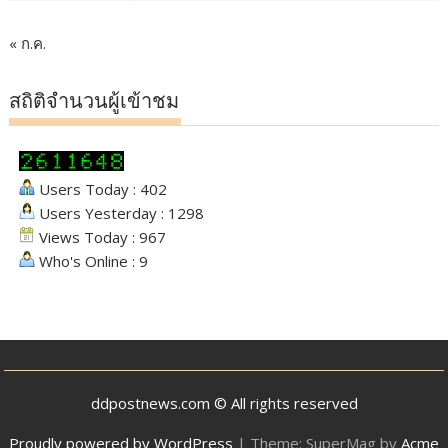
« ก.ค.
สถิติจำนวนผู้เข้าชม
Users Today : 402
Users Yesterday : 1298
Views Today : 967
Who's Online : 9
ddpostnews.com © All rights reserved
Proudly powered by WordPress
|
Theme: SuperMag by
Acme