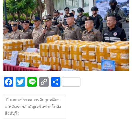
b
er
y
e
o
Li
o
n
k
k
F
T
Li
C
S
ac
w
n
o
h
แนะแนว
e
itt
e
p
ar
แถลงข่าวผลการจับกุมคดียา
เรื่อง
เสพติดรายสำคัญเครือข่ายโกดัง
b
er
y
e
สิงห์บุรี :
o
Li
o
n