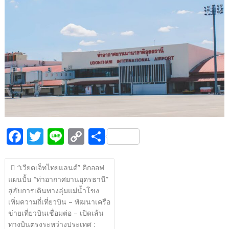
b
er
y
e
o
Li
o
n
k
k
F
T
Li
C
S
ac
w
n
o
h
แนะแนว
e
itt
e
p
ar
“เวียตเจ็ทไทยแลนด์” คิกออฟ
เรื่อง
แผนปั้น “ท่าอากาศยานอุดรธานี”
b
er
y
e
สู่ฮับการเดินทางลุ่มแม่น้ำโขง
o
Li
เพิ่มความถี่เที่ยวบิน – พัฒนาเครือ
o
n
ข่ายเที่ยวบินเชื่อมต่อ – เปิดเส้น
ทางบินตรงระหว่างประเทศ :