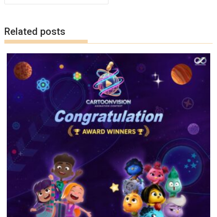
k
k
Related posts