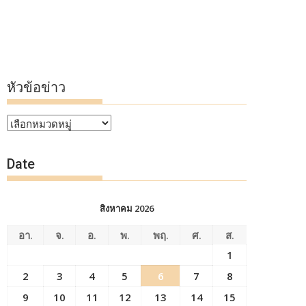
หัวข้อข่าว
หัวข้อ
ข่าว
Date
สิงหาคม 2026
อา.
จ.
อ.
พ.
พฤ.
ศ.
ส.
1
2
3
4
5
6
7
8
9
10
11
12
13
14
15