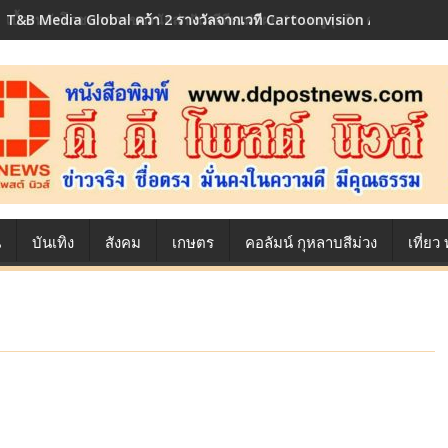
เบื้องหลังโภชนาการของนักล่าฝัน ซีพีเอฟ เผย 10 เมนูสุดฮิต ตลอดเส้นท
น
บันเทิง
สังคม
เกษตร
คอลัมน์ กุหลาบสีม่วง
เที่ย