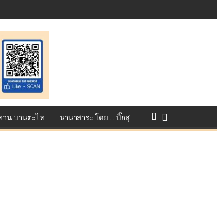
างการแข่งขัน True AF 2026 :
ว ทาน บานตะไท
นานาสาระ โดย … บิ๊กสุ