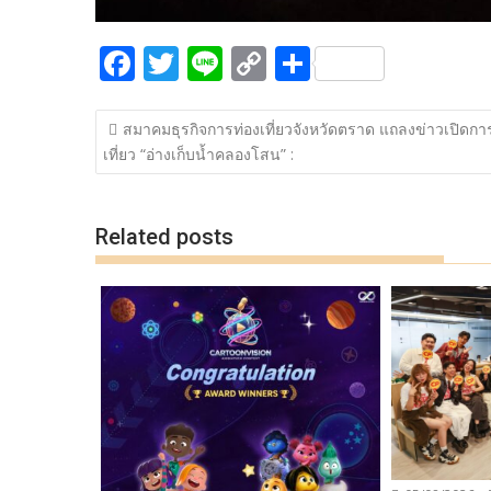
F
T
Li
C
S
ac
w
n
o
h
แนะแนว
e
itt
e
p
ar
สมาคมธุรกิจการท่องเที่ยวจังหวัดตราด แถลงข่าวเปิดกา
เรื่อง
เที่ยว “อ่างเก็บน้ำคลองโสน” :
b
er
y
e
o
Li
o
n
Related posts
k
k