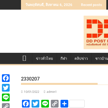
Skip
วันพฤหัสบดี, สิงหาคม 6, 2026
Recent posts
to
content
ข่าวทั่วไทย
กีฬา
คลิปข่าว
ชาวบ้า
2330207
F
10/01/2022
admin1
a
T
F
T
Li
C
S
c
w
L