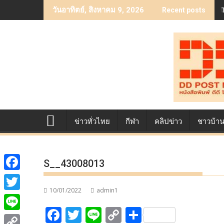
Skip
วันอาทิตย์, สิงหาคม 9, 2026
Recent posts
to
content
ข่าวทั่วไทย
กีฬา
คลิปข่าว
ชาวบ้า
S__43008013
F
10/01/2022
admin1
a
T
F
T
Li
C
S
c
w
L