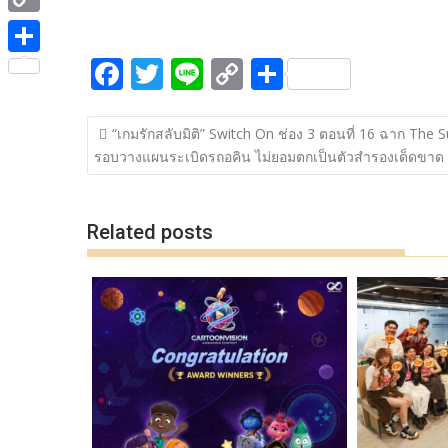
ac
w
n
o
h
e
i
i
C
e
itt
e
p
ar
b
t
n
o
F
T
Li
C
S
b
er
y
e
o
S
t
e
p
ac
w
n
o
h
o
Li
o
h
e
y
แนะแนว
e
itt
e
p
ar
o
n
k
a
“เกมรักสลับมิติ” Switch On ช่อง 3 ตอนที่ 16 ฉาก The 
r
เรื่อง
L
รอบวางแผนระเบิดรถอคิน ไม่ยอมตกเป็นตัวสำรองเด็ดขาด 
b
er
y
e
k
k
r
i
o
Li
e
n
o
n
Related posts
k
k
k