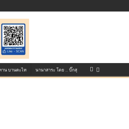
การแข่งขัน True AF 2026 :
ว ทาน บานตะไท
นานาสาระ โดย … บิ๊กสุ