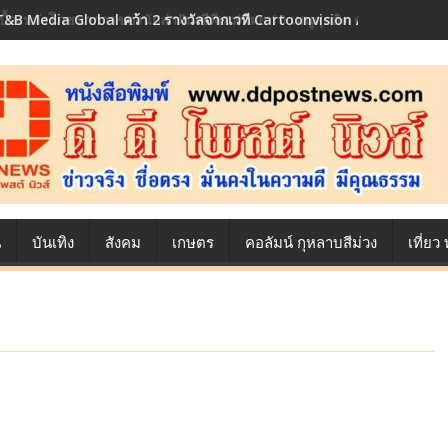
เบื้องหลังโภชนาการของนักล่าฝัน ซีพีเอฟ เผย 10 เมนูสุดฮิต ตลอดเส้นทาง
น
บันเทิง
สังคม
เกษตร
คอลัมน์ กุหลาบสีม่วง
เที่ย