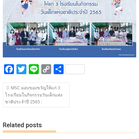
b
er
y
e
o
Li
o
n
k
k
F
T
Li
C
S
ac
w
n
o
h
แนะแนว
e
itt
e
p
ar
MSC มอบของขวัญให้แก่ 3
เรื่อง
โรงเรียนในกิจกรรมวันเด็กแห่ง
b
er
y
e
ชาติประจำปี 2565 :
o
Li
o
n
Related posts
k
k