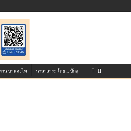
st ตอกย้ำศักยภาพแอนิเมชันไทยบนเวทีนานาชาติ ที่ประเทศอังกฤษ :
แข่งขัน True AF 2026 :
ว ทาน บานตะไท
นานาสาระ โดย … บิ๊กสุ