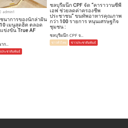
ชลบุรีผนึก CPF จัด “คาราวานซีพี
เอฟ ช่วยลดค่าครองชีพ
admin1
ประชาชน” ขนทัพอาหารคุณภาพ
โภชนาการของนักล่าฝัน
กว่า 100 รายการ หนุนเศรษฐกิจ
 10 เมนูสุดฮิต ตลอด
ชุมชน :
แข่งขัน True AF
ชลบุรีผนึก CPF จ...
ข่าวทั่วไทย
ข่าวประชาสัมพันธ์
าก...
วประชาสัมพันธ์