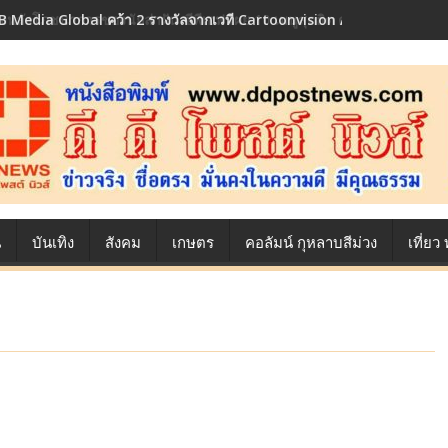
 Media Global คว้า 2 รางวัลจากเวที Cartoonvision Animation Conte
้องหลังโภชนาการของนักล่าฝัน ซีพีเอฟ เผย 10 เมนูสุดฮิต ตลอดเส้นทางการ
น
บันเทิง
สังคม
เกษตร
คอลัมน์ กุหลาบสีม่วง
เที่ย