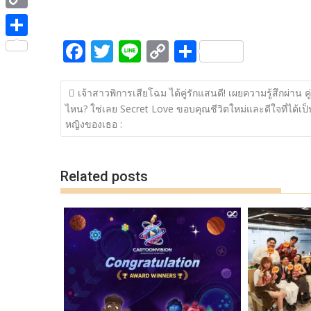
ac
w
n
o
h
e
i
i
C
e
itt
e
p
ar
b
t
n
o
F
T
Li
C
S
b
er
y
e
o
S
t
e
p
ac
w
n
o
h
o
Li
o
h
e
y
แนะแนว
e
itt
e
p
ar
o
n
k
a
เจ้าสาวพิการเสียโฉม ได้คู่รักแสนดี! เผยความรู้สึกผ่าน คู่
r
เรื่อง
L
ไหน? ใช่เลย Secret Love ขอบคุณชีวิตใหม่และดีใจที่ได้เป็
b
er
y
e
k
k
r
หญิงของเธอ :
i
o
Li
e
n
o
n
Related posts
k
k
k