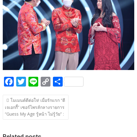
b
er
y
e
o
Li
o
n
k
k
F
T
Li
C
S
ac
w
n
o
h
แนะแนว
e
itt
e
p
ar
โมเมนต์ดีต่อใจ! เมื่อรักแรก “ดี
เรื่อง
เจเอกกี้” เซอร์ไพรส์กลางรายการ
b
er
y
e
“Guess My Age รู้หน้า ไม่รู้วัย” :
o
Li
o
n
Related posts