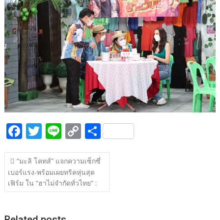
b
er
y
e
o
Li
o
n
k
k
F
T
Li
C
S
ac
w
n
o
h
แนะแนว
e
itt
e
p
ar
“มะลิ โคทส์” แจกความเซ็กซี่
เรื่อง
เบอร์แรง-พร้อมเผยทริคหุ่นสุด
b
er
y
e
เฟิร์ม ใน “ฮาไม่จำกัดทั่วไทย” :
o
Li
o
n
Related posts