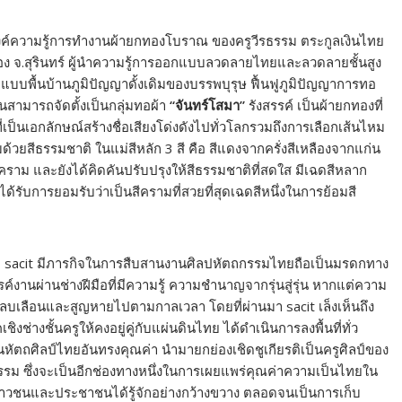
งค์ความรู้การทํางานผ้ายกทองโบราณ ของครูวีรธรรม ตระกูลเงินไทย
เมือง จ.สุรินทร์ ผู้นำความรู้การออกแบบลวดลายไทยและลวดลายชั้นสูง
ื้นบ้านภูมิปัญญาดั้งเดิมของบรรพบุรุษ ฟื้นฟูภูมิปัญญาการทอ
สามารถจัดตั้งเป็นกลุ่มทอผ้า
“จันทร์โสมา”
รังสรรค์ เป็นผ้ายกทองที่
็นเอกลักษณ์สร้างชื่อเสียงโด่งดังไปทั่วโลกรวมถึงการเลือกเส้นไหม
้วยสีธรรมชาติ ในแม่สีหลัก 3 สี คือ สีแดงจากครั่งสีเหลืองจากแก่น
าม และยังได้คิดคันปรับปรุงให้สีธรรมชาติที่สดใส มีเฉดสีหลาก
ได้รับการยอมรับว่าเป็นสีครามที่สวยที่สุดเฉดสีหนึ่งในการย้อมสี
อ sacit มีภารกิจในการสืบสานงานศิลปหัตถกรรมไทยถือเป็นมรดกทาง
งานผ่านช่างฝีมือที่มีความรู้ ความชำนาญจากรุ่นสู่รุ่น หากแต่ความ
จจะลบเลือนและสูญหายไปตามกาลเวลา โดยที่ผ่านมา sacit เล็งเห็นถึง
างชั้นครูให้คงอยู่คู่กับแผ่นดินไทย ได้ดำเนินการลงพื้นที่ทั่ว
นหัตถศิลป์ไทยอันทรงคุณค่า นำมายกย่องเชิดชูเกียรติเป็นครูศิลป์ของ
รม ซึ่งจะเป็นอีกช่องทางหนึ่งในการเผยแพร่คุณค่าความเป็นไทยใน
ยาวชนและประชาชนได้รู้จักอย่างกว้างขวาง ตลอดจนเป็นการเก็บ