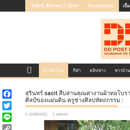
Skip
เบื
วันศุกร์, สิงหาคม 7, 2026
Recent posts
to
content
ข่าวทั่วไทย
กีฬา
คลิปข่าว
ชาวบ้า
สุรินทร์ sacit สืบสานคุณค่างานผ้าทอโบรา
ศิลป์ของแผ่นดิน ครูช่างศิลปหัตถกรรม :
F
a
23/09/2022
admin1
T
c
w
L