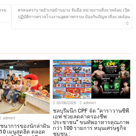
รรม
สกลนคร/นายอำเภอบ้านม่วง จับมือ หน่วยงานสิ่งแวดล้อม เปิด
ปฏิบัติการตรวจโรงงานอุตสาหกรรม ป้องกันปัญหาสิ่งแวดล้อม
:
05/08/2026
admin1
ชลบุรีผนึก CPF จัด “คาราวานซีพี
เอฟ ช่วยลดค่าครองชีพ
admin1
ประชาชน” ขนทัพอาหารคุณภาพ
โภชนาการของนักล่าฝัน
กว่า 100 รายการ หนุนเศรษฐกิจ
 10 เมนูสุดฮิต ตลอด
ชุมชน :