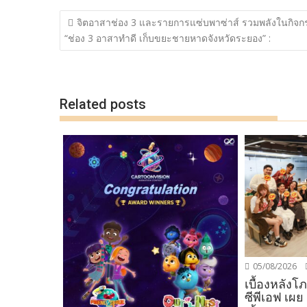
b
er
y
e
แนะแนว
จิตอาสาช่อง 3 และรายการแซ่บพาซ่าส์ รวมพลังในกิจก
o
Li
เรื่อง
“ช่อง 3 อาสาทำดี เก็บขยะชายหาดจังหวัดระยอง” :
o
n
k
k
Related posts
05/08/2026
เบื้องหลัง
ซีพีเอฟ เผย