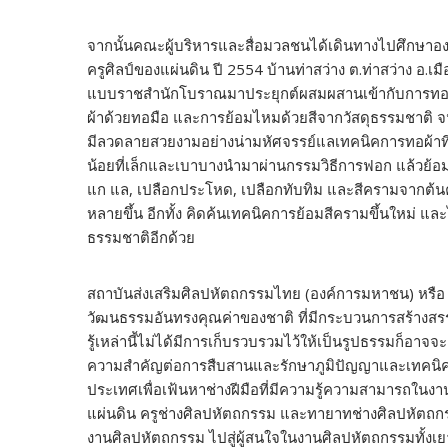
จากนั้นคณะผู้บริหารและสื่อมวลชนได้เดินทางไปศึกษาอ
ครูศิลป์ของแผ่นดิน ปี 2554 บ้านท่าสว่าง ต.ท่าสว่าง อ.
แบบราชสำนักโบราณมาประยุกต์ผสมผสานเข้ากับการทอแบบพ
ผ้าด้วยทอมือ และการย้อมไหมด้วยสีจากวัสดุธรรมชาติ จน
มีลวดลายสวยงามอย่างน่ามหัศจรรย์แลเทคนิคการทอผ้าที่เป
น้อยที่เล็กและเบาบางนำมาผ่านกรรมวิธีการฟอก แล้วย้อมด
แก แล, เปลือกประโหด, เปลือกทับทิม และสีครามจากต้นคร
หลายขึ้น อีกทั้ง คิดค้นเทคนิคการย้อมสีครามขึ้นใหม่ และ
ธรรมชาติอีกด้วย
สถาบันส่งเสริมศิลปหัตถกรรมไทย (องค์การมหาชน) หรื
วัฒนธรรมอันทรงคุณค่าของชาติ ที่มีกระบวนการสร้างสรรค์
รู้เหล่านี้ไม่ได้มีการเก็บรวบรวมไว้ให้เป็นรูปธรรมก็อา
ความสำคัญต่อการสืบสานและรักษาภูมิปัญญาและเทคนิคเชิงช่
ประเทศเพื่อเฟ้นหาช่างฝีมือที่มีความรู้ความสามารถในงา
แผ่นดิน ครูช่างศิลปหัตถกรรม และทายาทช่างศิลปหัตถกร
งานศิลปหัตถกรรม ไปสู่ผู้สนใจในงานศิลปหัตถกรรมทั้งเ