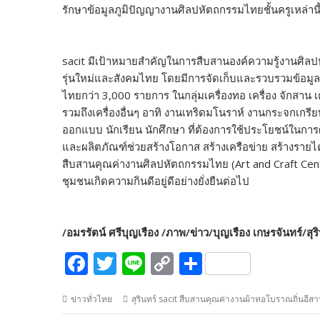
รักษาข้อมูลภูมิปัญญางานศิลปหัตถกรรมไทยชั้นครูเหล่านี้ไ
sacit มีเป้าหมายสำคัญในการสืบสานองค์ความรู้งานศิล
รุ่นใหม่และสังคมไทย โดยมีการจัดเก็บและรวบรวมข้อมูล
ไทยกว่า 3,000 รายการ ในกลุ่มเครื่องทอ เครื่อง จักสาน เครื
รวมถึงเครื่องอื่นๆ อาทิ งานเทริดมโนราห์ งานกระจกเกรีย
ออกแบบ นักเรียน นักศึกษา ที่ต้องการใช้ประโยชน์ในการ
และผลิตภัณฑ์ช่วยสร้างโอกาส สร้างเครือข่าย สร้างรายได้
สืบสานคุณค่างานศิลปหัตถกรรมไทย (Art and Craft Cen
ชุมชนเกิดความกินดีอยู่ดีอย่างยั่งยืนต่อไป
/อมรรัตน์ ศรีบุญเรือง /ภาพ/ข่าว/บุญเรือง เกษรจันทร์/สุ
F
T
Li
C
S
ac
w
n
o
h
ข่าวทั่วไทย
สุรินทร์ sacit สืบสานคุณค่างานผ้าทอโบราณถิ่นอีสา
e
itt
e
p
ar