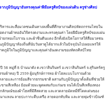
จากภูมิปัญญาอันทรงคุณค่าฝีมือครูศิลป์ของแผ่นดิน ครูช่างศิลป
บริหารและสื่อมวลชนเดินทางลงพื้นที่ศึกษางานศิลปหัตถกรรมไทยใน
มสุดยอดงานผ้าทออันวิจิตรงดงามและทรงคุณค่า โดยฝีมือครูศิลป์ของแผ่น
ายกทองโบราณ และผ้าซิ่นตีนแดง อีกทั้งยังเปิดโอกาสให้สื่อมวลชน
ป็นภูมิปัญญาท้องถิ่นที่นับวันหาดูได้ยากแล้วในปัจจุบันไปเผยแพร่ให้
ดภาคภูมิใจในภูมิปัญญาและคุณค่าอันงดงามของหัตถศิลป์ไทย
ปี 58 หมู่ที่ 8 บ้านนาตัง ต.เขวาสินรินทร์ อ.เขวาสินรินทร์ จ.สุรินทร์ครู
รรมผ้าทอ) ปี 2559 ผู้อนุรักษ์การทอ ผ้าโฮลแบบโบราณด้วย
ายและการย้อมสีจากธรรมชาติ ผสานกับภูมิปัญญาดั้งเดิมที่ช่วยให้
ะขามสีเหลือง ย้อมด้วยมะพูดผสมกับแก่นเข จนได้เป็นสีเหลืองทอง
อกลักษณ์ของผ้าโฮลที่มีสีสดสวย และลวดลายมัดหมี่ที่โดดเด่นของ
าแหงน ลายปะกากะตึบเครือ ลายดอกทับทิม และลายพุ่มข้าวบิณฑ์