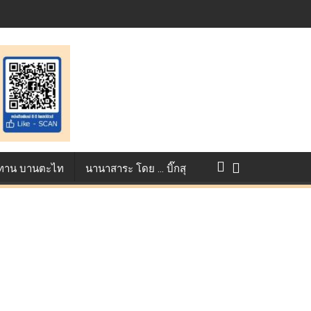
แข่งขัน True AF 2026 :
ว ทาน บานตะไท
นานาสาระ โดย … บิ๊กสุ