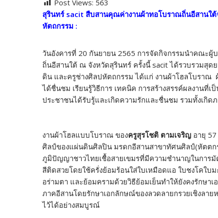
Post Views:
563
e
itt
e
p
ar
สุรินทร์ sacit สืบสานคุณค่างานผ้าทอโบราณถิ่นอีสานใต้
b
er
y
e
หัตถกรรม :
o
Li
o
n
วันอังคารที่ 20 กันยายน 2565 การจัดกิจกรรมนำคณะผู้
ถิ่นอีสานใต้ ณ จังหวัดสุรินทร์ ครั้งนี้ sacit ได้รวบรว
k
k
ดิน และครูช่างศิลปหัตถกรรม ได้แก่ งานผ้าโฮลโบราณ ผ้
ได้ชื่นชม เรียนรู้วิธีการ เทคนิค การสร้างสรรค์ผลงานที่เ
ประชาชนได้รับรู้และเกิดความรักและชื่นชม รวมทั้งเกิ
งานผ้าโฮลแบบโบราณ ของ
ครูสุรโชติ ตามเจริญ
อายุ 57 
ศิลป์ของแผ่นดินศิลปิน มรดกอีสานสาขาทัศนศิลป์(หัตตก
ภูมิปัญญาชาวไทยเชื้อสายเขมรที่มีความชำนาญในการมัดล
สีติดสวยโดยใช้ครั่งย้อมร้อนใส่ใบเหมือดแอ ใบชงโคใบม
อร่ามตา และย้อมครามด้วยวิธีย้อมเย็นทำให้ยังคงรักษาเ
ภาคอีสานโดยรักษาเอกลักษณ์ของลวดลายกรวยเชิงลายหม
ไว้ได้อย่างสมบูรณ์