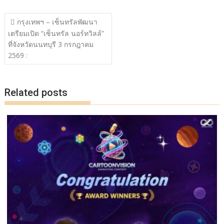
ac
w
n
o
h
แนะแนว
e
itt
e
p
ar
กรุงเทพฯ – เซ็นทรัลพัฒนา
เรื่อง
เตรียมเปิด “เซ็นทรัล นอร์ทวิลล์”
b
er
y
e
ที่จังหวัดนนทบุรี 3 กรกฎาคม
o
Li
2569 :
o
n
k
k
Related posts