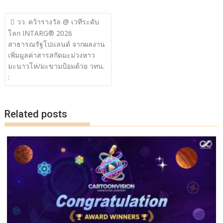
ac
w
n
o
h
แนะแนว
e
itt
e
p
ar
วว. คว้ารางวัล @ เวทีระดับ
เรื่อง
โลก INTARG® 2026
b
er
y
e
สาธารณรัฐโปแลนด์ จากผลงาน
o
Li
เพิ่มมูลค่าสารสกัดมะม่วงหาว
o
n
มะนาวโห่/มะขามป้อมด้วย วทน.
:
k
k
Related posts