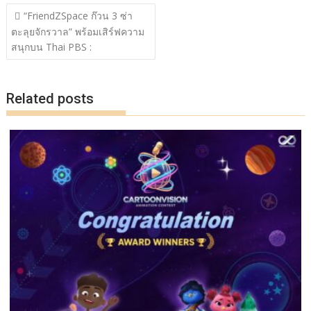
แนะแนว
e
itt
e
p
ar
“FriendZSpace ก๊วน 3 ซ่า
เรื่อง
ตะลุยจักรวาล” พร้อมเสิร์ฟความ
b
er
y
e
สนุกบน Thai PBS :
o
Li
o
n
Related posts
k
k