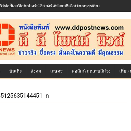
้องหลังโภชนาการของนักล่าฝัน ซีพีเอฟ เผย 10 เมนูสุดฮิต ตลอดเส้นทางการ
น
บันเทิง
สังคม
เกษตร
คอลัมน์ กุหลาบสีม่วง
เที่ย
85125635144451_n