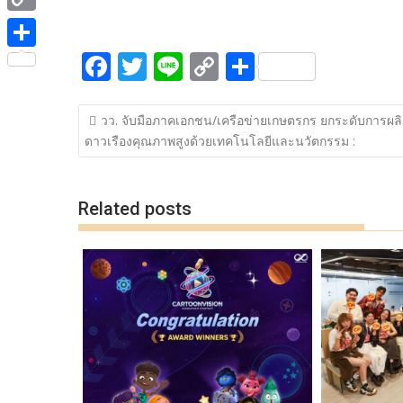
ac
w
n
o
h
e
i
i
C
e
itt
e
p
ar
b
t
n
o
F
T
Li
C
S
b
er
y
e
o
S
t
e
p
ac
w
n
o
h
o
Li
o
h
e
y
แนะแนว
e
itt
e
p
ar
o
n
k
a
วว. จับมือภาคเอกชน/เครือข่ายเกษตรกร ยกระดับการผล
r
เรื่อง
L
ดาวเรืองคุณภาพสูงด้วยเทคโนโลยีและนวัตกรรม :
b
er
y
e
k
k
r
i
o
Li
e
n
o
n
Related posts
k
k
k