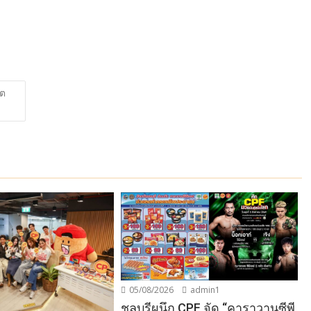
ิต
05/08/2026
admin1
ชลบุรีผนึก CPF จัด “คาราวานซีพี