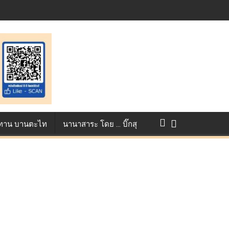
แข่งขัน True AF 2026 :
ว ทาน บานตะไท
นานาสาระ โดย … บิ๊กสุ