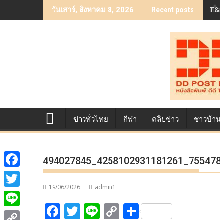
Skip
เบื
วันเสาร์, สิงหาคม 8, 2026
Recent posts
to
content
ข่าวทั่วไทย
กีฬา
คลิปข่าว
ชาวบ้า
494027845_4258102931181261_75547
F
19/06/2026
admin1
a
T
F
T
Li
C
S
c
w
L