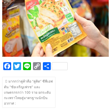
b
er
y
e
o
Li
o
n
k
k
F
T
Li
C
S
ac
w
n
o
h
แนะแนว
e
itt
e
p
ar
มากกว่าคู่ค้าคือ “คู่คิด” ซีพีเอฟ
เรื่อง
ดัน “ชัยเจริญเฟรช” และ
b
er
y
e
เกษตรกรกว่า 100 ราย ยกระดับ
o
Li
กะเพราไทยสู่มาตรฐานนักบิน
o
n
อวกาศ :