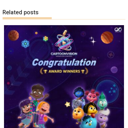
k
k
Related posts