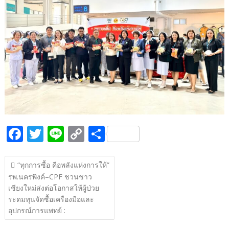
b
er
y
e
o
Li
o
n
k
k
F
T
Li
C
S
ac
w
n
o
h
แนะแนว
e
itt
e
p
ar
“ทุกการซื้อ คือพลังแห่งการให้”
เรื่อง
รพ.นครพิงค์–CPF ชวนชาว
b
er
y
e
เชียงใหม่ส่งต่อโอกาสให้ผู้ป่วย
o
Li
ระดมทุนจัดซื้อเครื่องมือและ
o
n
อุปกรณ์การแพทย์ :