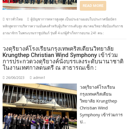
READ MORE
ข่าวทั่วไทย
ผู้บัญชาการทหารสูงสุด เป็นประธานมอบใบประกาศนียบัตร
หลักสูตรการบริหารความมั่นคงสำหรับผู้บริหารระดับสูง สมาคมวิทยาลัยป้องกันราช
อาณาจักร ในพระบรมราชูปถัมภ์ รุ่นที่ 4 แก่ผู้สำเร็จการอบรม 241 คน :
วงดุริยางค์โรงเรียนกรุงเทพคริสเตียนวิทยาลัย
Krungthep Christian Wind Symphony เข้าร่วม
การประกวดวงดุริยางค์นั่งบรรเลงระดับนานาชาติ
ในงานเทศกาลดนตรี ณ สาธารณเช็ก :
26/06/2023
admin1
วงดุริยางค์โรงเรียน
กรุงเทพคริสเตียน
วิทยาลัย Krungthep
Christian Wind
Symphony เข้าร่วมการ
ป…