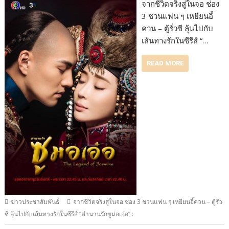
จากชีวิตจริงสู่ในจอ ช่อง
3 ชวนแฟน ๆ เหยียนอี้
ควน – ตู้รั่วซี ลุ้นไปกับ
เส้นทางรักในซีรีส์ “…
READ MORE
ข่าวประชาสัมพันธ์
จากชีวิตจริงสู่ในจอ ช่อง 3 ชวนแฟน ๆ เหยียนอี้ควน – ตู้รั่ว
ซี ลุ้นไปกับเส้นทางรักในซีรีส์ “ตำนานรักซูม่อเอ๋อ” :