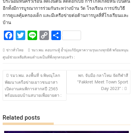
ประนอมหนี้ครัวเรือน ลดเงินต้น ลดดอกเบี้ย การไกลเกลี่ยหนี้ เป็นต้น
อีกทั้งมีการบูรณาการร่วมกันระหว่างบ้าน วัด โรงเรียน การปรับวิธี
การดูแลคุ้มครองเด็ก และมีเครือข่ายต่อต้านการบูลลี่ที่โรงเรียนและ
บ้าน
F
T
Li
C
S
ac
w
n
o
h
ข่าวทั่วไทย
รมว.พม. ตอบกระทู้ ย้ำมุ่งแก้ปัญหาความรุนแรงทุกมิติ พร้อมหนุน
e
itt
e
p
ar
ศูนย์ช่วยเหลือสังคมตำบลเป็นที่พึ่งทุกครอบครัว :
b
er
y
e
o
Li
แนะแนว
รมว.พม. ลงพื้นที่ จ.พิษณุโลก
พก. จับมือ กลาโหม จัดกีฬาสี
o
n
เรื่อง
“Pakkret Meet Town Sport
พัฒนาเครือข่ายเยาวชนอาสา
Day 2023” :
k
k
เปิดงานคนพิการสากลปี 2565
พร้อมมอบบ้านสบายเพื่อยายตา :
Related posts