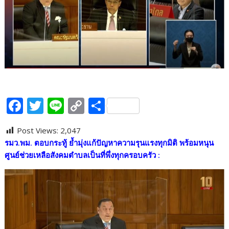
F
T
Li
C
S
ac
w
n
o
h
Post Views:
2,047
e
itt
e
p
ar
รมว.พม. ตอบกระทู้ ย้ำมุ่งแก้ปัญหาความรุนแรงทุกมิติ พร้อมหนุน
b
er
y
e
ศูนย์ช่วยเหลือสังคมตำบลเป็นที่พึ่งทุกครอบครัว :
o
Li
o
n
k
k