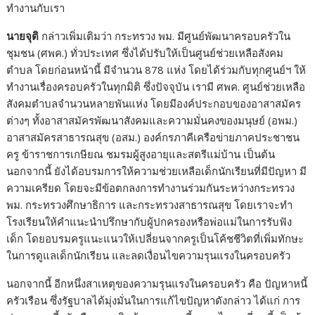
ทำงานกับเรา
นายจุติ
กล่าวเพิ่มเติมว่า กระทรวง พม. มีศูนย์พัฒนาครอบครัวใน
ชุมชน (ศพค.) ทั่วประเทศ ซึ่งได้ปรับให้เป็นศูนย์ช่วยเหลือสังคม
ตำบล โดยก่อนหน้านี้ มีจำนวน 878 แห่ง โดยได้ร่วมกับทุกศูนย์ฯ ให้
ทำงานเรื่องครอบครัวในทุกมิติ ซึ่งปัจจุบัน เรามี ศพค. ศูนย์ช่วยเหลือ
สังคมตำบลจำนวนหลายพันแห่ง โดยมีองค์ประกอบของอาสาสมัคร
ต่างๆ ทั้งอาสาสมัครพัฒนาสังคมและความมั่นคงของมนุษย์ (อพม.)
อาสาสมัครสาธารณสุข (อสม.) องค์กรภาคีเครือข่ายภาคประชาชน
ครู ข้าราชการเกษียณ ชมรมผู้สูงอายุและสตรีแม่บ้าน เป็นต้น
นอกจากนี้ ยังได้อบรมการให้ความช่วยเหลือเด็กนักเรียนที่มีปัญหา มี
ความเครียด โดยจะมีข้อตกลงการทำงานร่วมกันระหว่างกระทรวง
พม. กระทรวงศึกษาธิการ และกระทรวงสาธารณสุข โดยเราจะทำ
โรงเรียนให้คำแนะนำปรึกษากับผู้ปกครองหรือพ่อแม่ในการรับฟัง
เด็ก โดยอบรมครูแนะแนวให้เปลี่ยนจากครูเป็นโค้ชชีวิตที่เพิ่มทักษะ
ในการดูแลเด็กนักเรียน และลดเงื่อนไขความรุนแรงในครอบครัว
นอกจากนี้ อีกหนึ่งสาเหตุของความรุนแรงในครอบครัว คือ ปัญหาหนี้
ครัวเรือน ซึ่งรัฐบาลได้มุ่งมั่นในการแก้ไขปัญหาดังกล่าว ได้แก่ การ