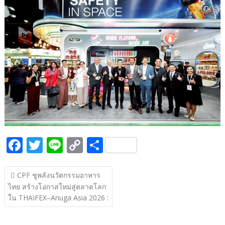
b
er
y
e
o
Li
o
n
k
k
F
T
Li
C
S
ac
w
n
o
h
แนะแนว
e
itt
e
p
ar
CPF ชูพลังนวัตกรรมอาหาร
เรื่อง
ไทย สร้างโอกาสใหม่สู่ตลาดโลก
b
er
y
e
ใน THAIFEX–Anuga Asia 2026 :
o
Li