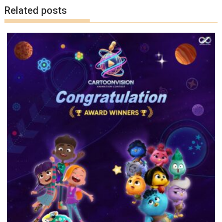
o
n
Related posts
k
k